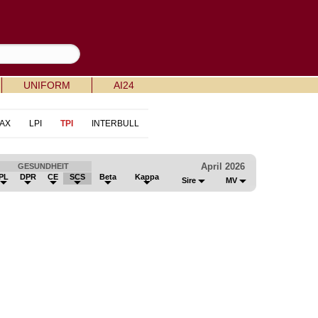
UNIFORM
AI24
AX
LPI
TPI
INTERBULL
April 2026
GESUNDHEIT
PL
DPR
CE
SCS
Beta
Kappa
Sire
MV