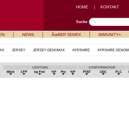
HOME
KONTAKT
|
Suche
EN
NEWS
ÃœBER SEMEX
IMMUNITY+
AX
JERSEY
JERSEY GENOMAX
AYRSHIRE
AYRSHIRE GENOM
LEISTUNG
CONFORMATION
Milch
CFP
kg Fett
%F
Pro
%P
PTAT
UDC
FLC