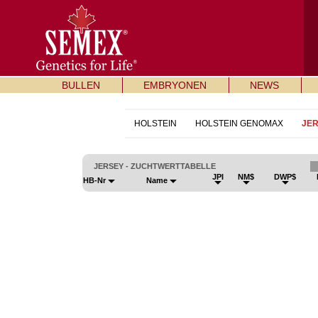
BULLEN
EMBRYONEN
NEWS
HOLSTEIN
HOLSTEIN GENOMAX
JE
JERSEY - ZUCHTWERTTABELLE
JPI
NM$
DWP$
HB-Nr
Name