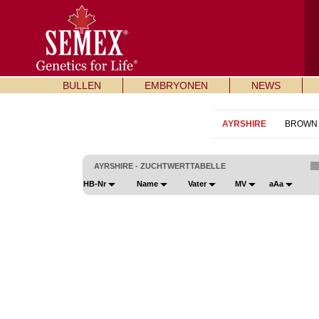
BULLEN
EMBRYONEN
NEWS
AYRSHIRE
BROWN 
AYRSHIRE - ZUCHTWERTTABELLE
HB-Nr
Name
Vater
MV
aAa