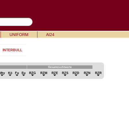
UNIFORM
AI24
INTERBULL
Gesamtzuchtwerte
Mty
Kö
Fu
Eu
RZG
RZM
RZE
RZS
RZD
RZN
RZR