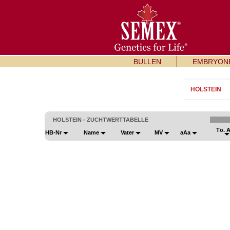
BULLEN
EMBRYON
HOLSTEIN
HOLSTEIN - ZUCHTWERTTABELLE
Tö. 
HB-Nr
Name
Vater
MV
aAa