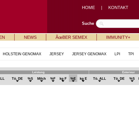
HOME
KONTAKT
|
Suche
EN
NEWS
ÃœBER SEMEX
IMMUNITY+
HOLSTEIN GENOMAX
JERSEY
JERSEY GENOMAX
LPI
TPI
Leistung
Exterieur
ALL
Tö. DE
%S
Milch
%F
kg F
%E
kg E
Tö. ALL
Tö. DE
%S