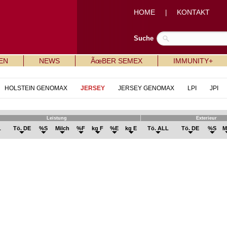
HOME
KONTAKT
|
Suche
EN
NEWS
ÃœBER SEMEX
IMMUNITY+
HOLSTEIN GENOMAX
JERSEY
JERSEY GENOMAX
LPI
JPI
Leistung
Exterieur
L
Tö. DE
%S
Milch
%F
kg F
%E
kg E
Tö. ALL
Tö. DE
%S
M