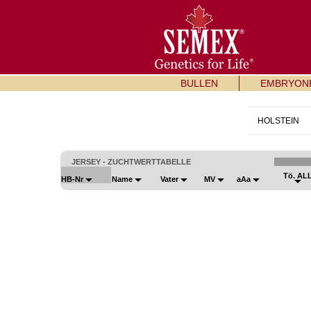
BULLEN
EMBRYON
HOLSTEIN
JERSEY - ZUCHTWERTTABELLE
Tö. AL
HB-Nr
Name
Vater
MV
aAa