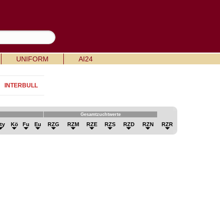
UNIFORM
AI24
INTERBULL
Gesamtzuchtwerte
ty
Kö
Fu
Eu
RZG
RZM
RZE
RZS
RZD
RZN
RZR