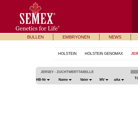
BULLEN
EMBRYONEN
NEWS
HOLSTEIN
HOLSTEIN GENOMAX
JE
JERSEY - ZUCHTWERTTABELLE
T
HB-Nr
Name
Vater
MV
aAa