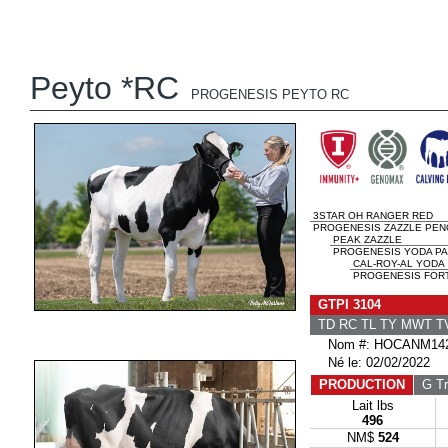
Peyto *RC
PROGENESIS PEYTO RC
3STAR OH RANGER RED
PROGENESIS ZAZZLE PEN
PEAK ZAZZLE
PROGENESIS YODA PAL
CAL-ROY-AL YODA
PROGENESIS FORTU
GTPI 3104
TD RC TL TY MWT 
Nom #: HOCANM142
Né le: 02/02/2022
PRODUCTION
G Tr
Lait lbs
496
NM$
524