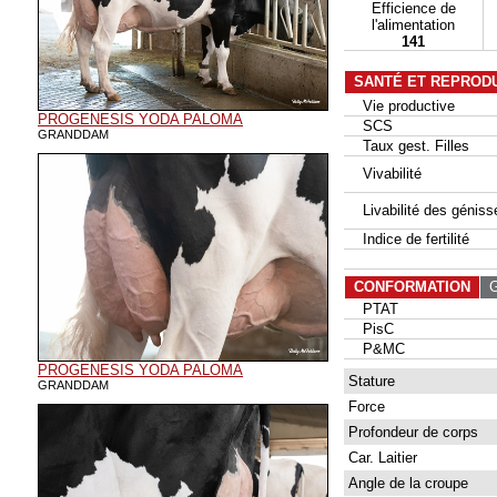
Efficience de
l'alimentation
141
SANTÉ ET REPROD
Vie productive
PROGENESIS YODA PALOMA
SCS
GRANDDAM
Taux gest. Filles
Vivabilité
Livabilité des géniss
Indice de fertilité
CONFORMATION
G
PTAT
PisC
P&MC
PROGENESIS YODA PALOMA
Stature
GRANDDAM
Force
Profondeur de corps
Car. Laitier
Angle de la croupe