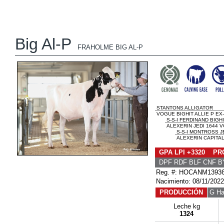
Big Al-P
FRAHOLME BIG AL-P
STANTONS ALLIGATOR
VOGUE BIGHIT ALLIE P EX-
S-S-I FERDINAND BIGHI
ALEXERIN JEDI 1644 V
S-S-I MONTROSS J
ALEXERIN CAPITAL 
GPA LPI +3320 PRO
DPF RDF BLF CNF B
Reg. #: HOCANM1393
Nacimiento: 08/11/2022
PRODUCCIÓN
G Ha
Leche kg
1324