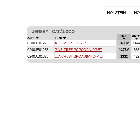
HOLSTEIN
HO
JERSEY - CATÁLOGO
IRL
PRO
Sem
Toro
0200JE01276
AHLEM TRILOGY-P
1603M
144
0200JE01256
PINE-TREE POPCORN-PP ET
1373M
33
0200JE01370
LENCREST BROADBAND-P ET
1332
47