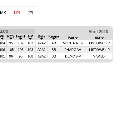
MAX
LPI
JPI
Abril 2026
ALUD
VH
RCS
FertH
HP
Beta
Kappa
Pad
AM
104
95
102
103
A2A2
AB
MONTRA {6}
LISTOWEL-P
106
105
105
103
A2A2
BB
PHAROAH
LISTOWEL-P
101
96
95
108
A2A2
BB
DEMOS-P
VIVALDI