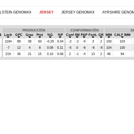
LSTEIN GENOMAX
JERSEY
JERSEY GENOMAX
AYRSHIRE GENO
PRODUCCIÓN
CONFORMACIÓN
S
$
Lech
GPC
Gras
Prot
%G
%P
Conf
SM
P&P
FortL
GR
IMM
CALF IMM
4
1194
88
38
50
-0.29
0.04
-2
-2
-9
3
2
100
103
8
-7
12
4
8
0.08
0.11
-5
0
-8
-8
-8
104
100
2
219
36
21
15
0.10
0.06
2
-1
-4
13
2
96
94