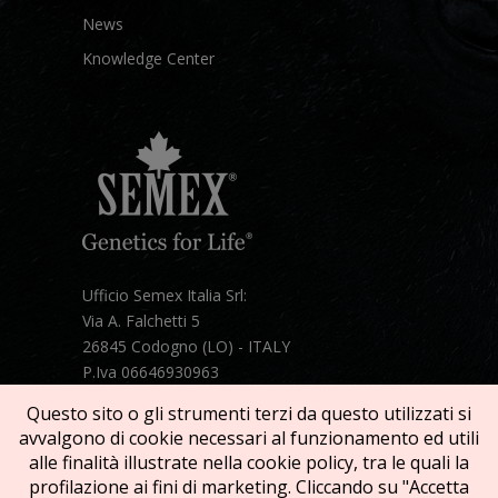
News
Knowledge Center
Ufficio Semex Italia Srl:
Via A. Falchetti 5
26845 Codogno (LO) - ITALY
P.Iva 06646930963
Telefono:
+39 331 1821086
Questo sito o gli strumenti terzi da questo utilizzati si
Mail:
semex@semexitalia.it
avvalgono di cookie necessari al funzionamento ed utili
Guarda la mappa
alle finalità illustrate nella cookie policy, tra le quali la
profilazione ai fini di marketing. Cliccando su "Accetta