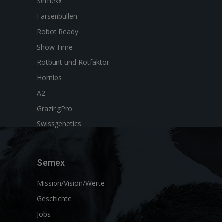
Semexx
Färsenbullen
Robot Ready
Show Time
Rotbunt und Rotfaktor
Hornlos
A2
GrazingPro
Swissgenetics
Semex
Mission/Vision/Werte
Geschichte
Jobs