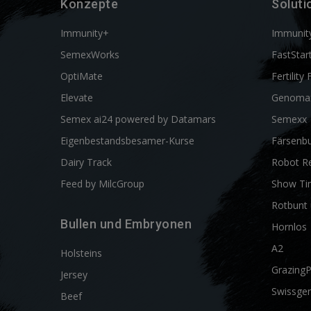
Konzepte
Soluti
Immunity+
Immunit
SemexWorks
FastStar
OptiMate
Fertility 
Elevate
Genoma
Semex ai24 powered by Datamars
Semexx
Eigenbestandsbesamer-Kurse
Färsenbu
Dairy Track
Robot R
Feed by MilcGroup
Show Ti
Rotbunt 
Bullen und Embryonen
Hornlos
A2
Holsteins
Grazing
Jersey
Swissgen
Beef