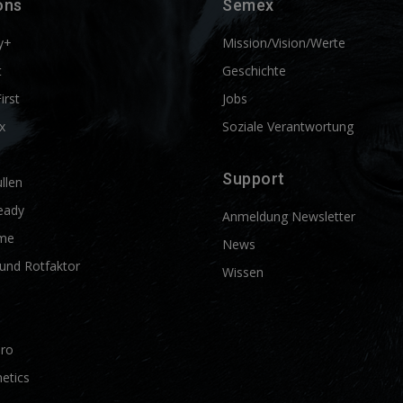
ons
Semex
y+
Mission/Vision/Werte
t
Geschichte
First
Jobs
x
Soziale Verantwortung
Support
llen
eady
Anmeldung Newsletter
me
News
und Rotfaktor
Wissen
Pro
etics