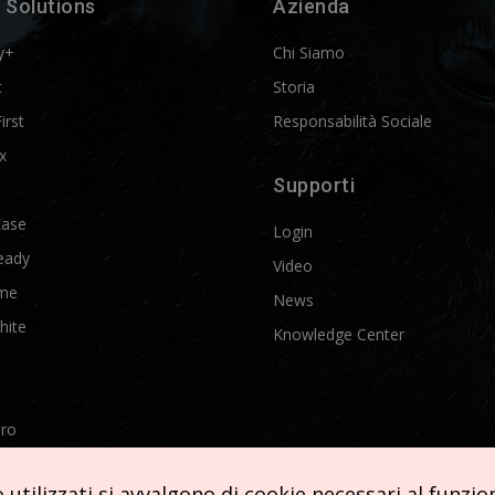
 Solutions
Azienda
y+
Chi Siamo
t
Storia
First
Responsabilità Sociale
x
Supporti
Ease
Login
eady
Video
me
News
hite
Knowledge Center
Pro
etics
utilizzati si avvalgono di cookie necessari al funziona