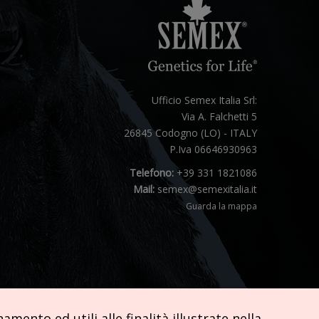
Ufficio Semex Italia Srl:
Via A. Falchetti 5
26845 Codogno (LO) - ITALY
P.Iva 06646930963
Telefono:
+39 331 1821086
Mail:
semex@semexitalia.it
Guarda la mappa
mento ed utili alle finalità illustrate nella