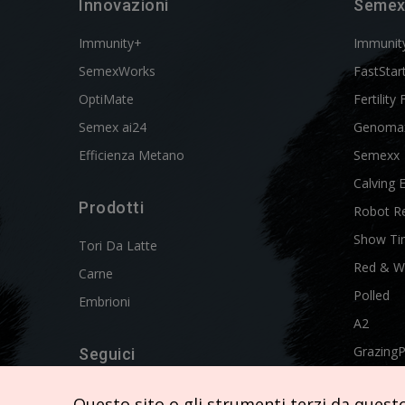
Innovazioni
Semex
Immunity+
Immunit
SemexWorks
FastStar
OptiMate
Fertility 
Semex ai24
Genoma
Efficienza Metano
Semexx
Calving 
Prodotti
Robot R
Show Ti
Tori Da Latte
Red & W
Carne
Polled
Embrioni
A2
Grazing
Seguici
Swissgen
Questo sito o gli strumenti terzi da questo 