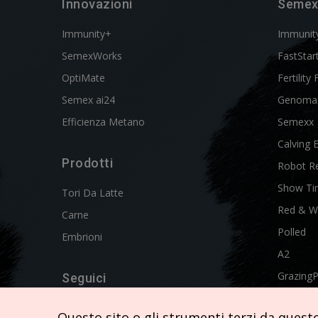
Innovazioni
Semex
Immunity+
Immunit
SemexWorks
FastStar
OptiMate
Fertility 
Semex ai24
Genoma
Efficienza Metano
Semexx
Calving 
Prodotti
Robot R
Show Ti
Tori Da Latte
Red & W
Carne
Polled
Embrioni
A2
Grazing
Seguici
Swissgen
Questo sito o gli strumenti terzi da questo 