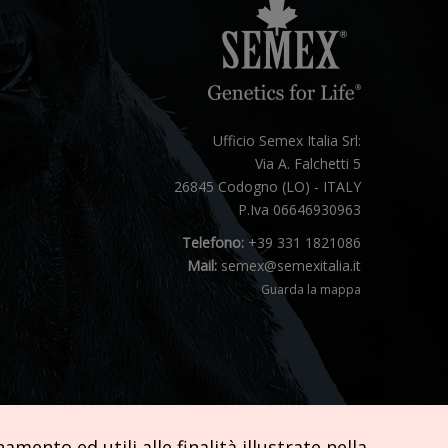
Ufficio Semex Italia Srl:
Via A. Falchetti 5
26845 Codogno (LO) - ITALY
P.Iva 06646930963
Telefono:
+39 331 1821086
Mail:
semex@semexitalia.it
Guarda la mappa
mento ed utili alle finalità illustrate nella