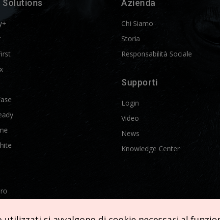
 Solutions
Azienda
y+
Chi Siamo
t
Storia
First
Responsabilità Sociale
x
Supporti
Ease
Login
eady
Video
me
News
hite
Knowledge Center
Pro
etics
utilizzati si avvalgono di cookie necessari al funziona