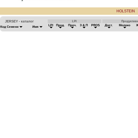
HOLSTEIN
JERSEY - каталог
LPI
Продуктив
LPI
Прод.
Проч.
З & П
PRO$
Дост.
Молоко
Код Семени
Имя