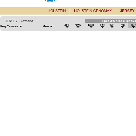
HOLSTEIN
HOLSTEIN GENOMAX
JERSEY
JERSEY - каталог
Продуктивная информ
JPI
NM$
Milk
Fat
%F
Pro
%P
Код Семени
Имя