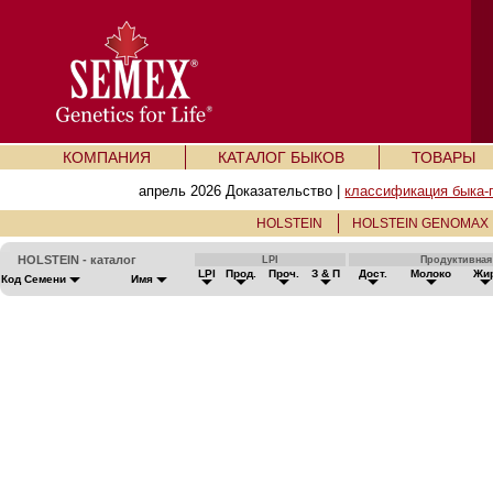
КОМПАНИЯ
КАТАЛОГ БЫКОВ
ТОВАРЫ
апрель 2026 Доказательство |
классификация быка-
HOLSTEIN
HOLSTEIN GENOMAX
HOLSTEIN - каталог
LPI
Продуктивна
LPI
Прод.
Проч.
З & П
Дост.
Молоко
Жи
Код Семени
Имя