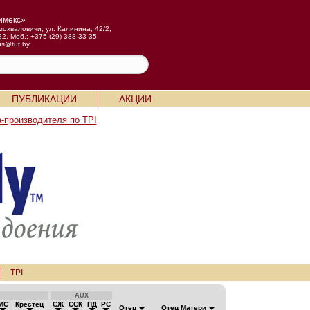
имекс»
мохваловичи, ул. Калинина, 42/2,
22. Моб.: +375 (29) 388-33-35.
us@tut.by
ПУБЛИКАЦИИ
АКЦИИ
-производителя по TPI
TPI
AUX
МС
Крестец
СЖ
ССК
ПД
РС
Отец
Отец Матери