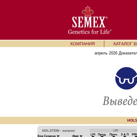
КОМПАНИЯ
КАТАЛОГ 
апрель 2026 Доказате
HOLS
HOLSTEIN - каталог
LPI
LPI
Прод.
Проч.
З & П
PR
Код Семени
Имя