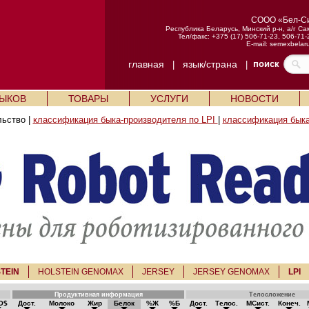
СООО «Бел-С
Республика Беларусь, Минский р-н, а/г Са
Тел/факс: +375 (17) 506-71-23, 506-71-
E-mail:
semexbelar
главная
язык/страна
поиск
|
|
БЫКОВ
ТОВАРЫ
УСЛУГИ
НОВОСТИ
льство |
классификация быка-производителя по LPI
|
классификация быка
TEIN
HOLSTEIN GENOMAX
JERSEY
JERSEY GENOMAX
LPI
Продуктивная информация
Телосложение
O$
Дост.
Молоко
Жир
Белок
%Ж
%Б
Дост.
Телос.
МСист.
Конеч.