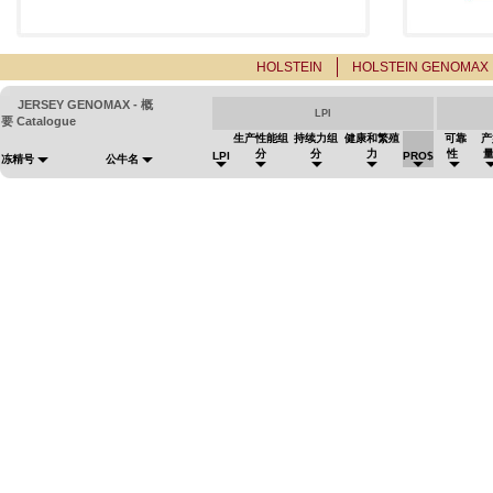
HOLSTEIN
HOLSTEIN GENOMAX
JERSEY GENOMAX - 概
LPI
要 Catalogue
生产性能组
持续力组
健康和繁殖
可靠
产
分
分
力
性
LPI
PRO$
冻精号
公牛名