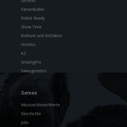
Semexx
Färsenbullen
Robot Ready
Show Time
Rotbunt und Rotfaktor
Hornlos
A2
GrazingPro
Swissgenetics
Semex
Mission/Vision/Werte
Geschichte
Jobs