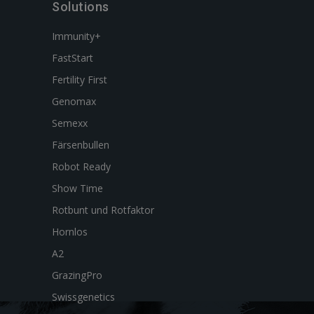
Solutions
Immunity+
FastStart
Fertility First
Genomax
Semexx
Färsenbullen
Robot Ready
Show Time
Rotbunt und Rotfaktor
Hornlos
A2
GrazingPro
Swissgenetics