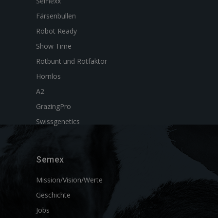
Semexx
Färsenbullen
Robot Ready
Show Time
Rotbunt und Rotfaktor
Hornlos
A2
GrazingPro
Swissgenetics
Semex
Mission/Vision/Werte
Geschichte
Jobs