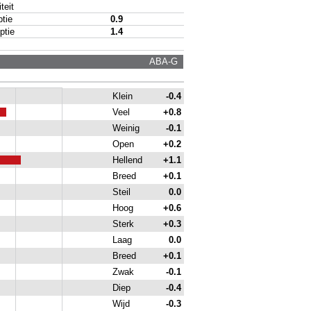
eit
tie
0.9
tie
1.4
ABA-G
Klein
-0.4
Veel
+0.8
Weinig
-0.1
Open
+0.2
Hellend
+1.1
Breed
+0.1
Steil
0.0
Hoog
+0.6
Sterk
+0.3
Laag
0.0
Breed
+0.1
Zwak
-0.1
Diep
-0.4
Wijd
-0.3