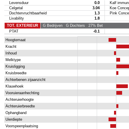
Levensduur
0.0
Kalf immunit
Celgetal
3.04
Koe Concep
Dochtervruchtbaarheid
1.3
Pink Concep
Livability
1.8
TOT. EXTERIEUR
G Bedrijven
G Dochters
27% Bet
PTAT
-0.1
Hoogtemaat
Kracht
Inhoud
Melktype
Kruisligging
Kruisbreedte
Achterbenen zijaanzicht
Klauwhoek
Vooruieraanhechting
Achteruierhoogte
Achteruierbreedte
Ophangband
Uierdiepte
Voorspeenplaatsing