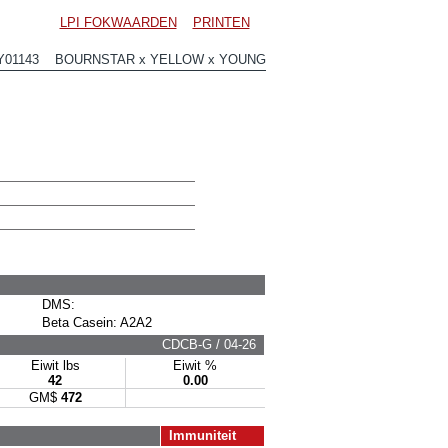
LPI FOKWAARDEN
PRINTEN
Y01143 BOURNSTAR x YELLOW x YOUNG
DMS:
Beta Casein: A2A2
CDCB-G / 04-26
Eiwit lbs
Eiwit %
42
0.00
GM$
472
Immuniteit