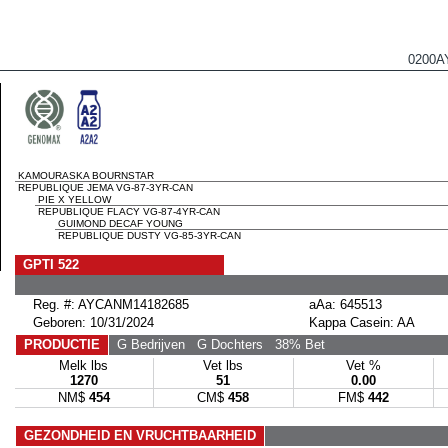
0200A
KAMOURASKA BOURNSTAR
REPUBLIQUE JEMA VG-87-3YR-CAN
PIE X YELLOW
REPUBLIQUE FLACY VG-87-4YR-CAN
GUIMOND DECAF YOUNG
REPUBLIQUE DUSTY VG-85-3YR-CAN
GPTI 522
Reg. #: AYCANM14182685
aAa: 645513
Geboren: 10/31/2024
Kappa Casein: AA
PRODUCTIE
G Bedrijven
G Dochters
38% Bet
Melk lbs
Vet lbs
Vet %
1270
51
0.00
NM$
454
CM$
458
FM$
442
GEZONDHEID EN VRUCHTBAARHEID