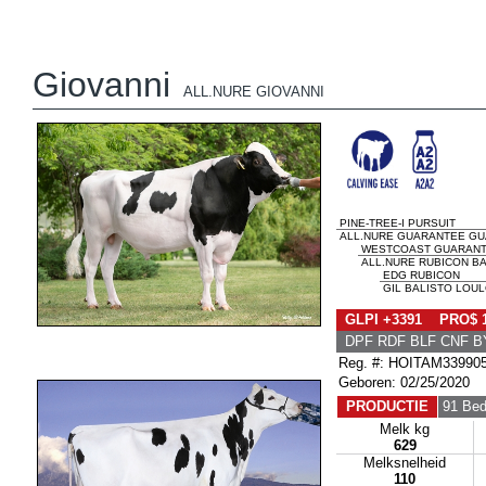
Giovanni
ALL.NURE GIOVANNI
PINE-TREE-I PURSUIT
ALL.NURE GUARANTEE G
WESTCOAST GUARAN
ALL.NURE RUBICON B
EDG RUBICON
GIL BALISTO LOU
GLPI +3391 PRO$ 
DPF RDF BLF CNF B
Reg. #: HOITAM33990
Geboren: 02/25/2020
PRODUCTIE
91 Bed
Melk kg
629
Melksnelheid
110