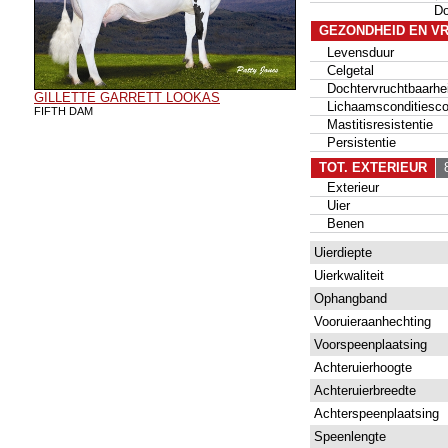
D
GEZONDHEID EN V
Levensduur
Celgetal
Dochtervruchtbaarhe
GILLETTE GARRETT LOOKAS
Lichaamsconditiesco
FIFTH DAM
Mastitisresistentie
Persistentie
TOT. EXTERIEUR
8
Exterieur
Uier
Benen
Uierdiepte
Uierkwaliteit
Ophangband
Vooruieraanhechting
Voorspeenplaatsing
Achteruierhoogte
Achteruierbreedte
Achterspeenplaatsing
Speenlengte