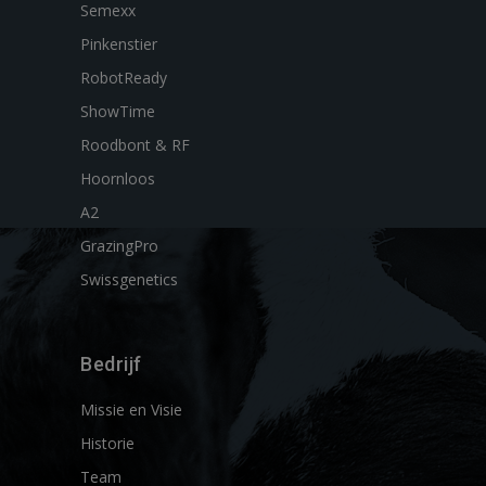
Semexx
Pinkenstier
RobotReady
ShowTime
Roodbont & RF
Hoornloos
A2
GrazingPro
Swissgenetics
Bedrijf
Missie en Visie
Historie
Team