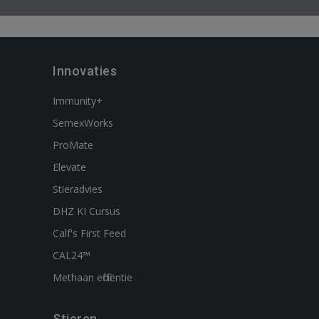
Innovaties
Immunity+
SemexWorks
ProMate
Elevate
Stieradvies
DHZ KI Cursus
Calf's First Feed
CAL24™
Methaan efficiëntie
Stieren