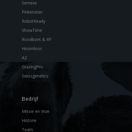
Semexx
Pinkenstier
RobotReady
ShowTime
Roodbont & RF
Hoornloos
A2
GrazingPro
Swissgenetics
Bedrijf
Missie en Visie
Historie
Team