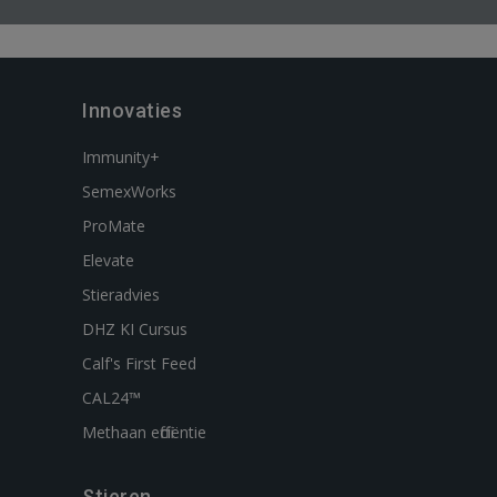
Innovaties
Immunity+
SemexWorks
ProMate
Elevate
Stieradvies
DHZ KI Cursus
Calf's First Feed
CAL24™
Methaan efficiëntie
Stieren