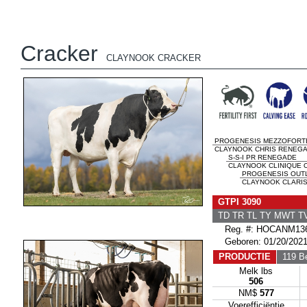
Cracker
CLAYNOOK CRACKER
PROGENESIS MEZZOFORT
CLAYNOOK CHRIS RENEGAD
S-S-I PR RENEGADE
CLAYNOOK CLINIQUE O
PROGENESIS OUT
CLAYNOOK CLARISS
GTPI 3090
TD TR TL TY MWT 
Reg. #: HOCANM136
Geboren: 01/20/202
PRODUCTIE
119 Be
Melk lbs
506
NM$
577
Voerefficiëntie