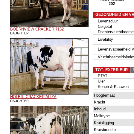
202
GEZONDHEID EN V
Levensduur
Celgetal
BOERNVIEW CRACKER 7132
Dochtervruchtbaarhe
DAUGHTER
Livability
Levensvatbaarheid Va
Vruchtbaarheidsinde
TOT. EXTERIEUR
6
PTAT
Uier
Benen & Klauwen
Hoogtemaat
HOLBRI CRACKER ALIZA
DAUGHTER
Kracht
Inhoud
Melktype
Kruisligging
Kruisbreedte