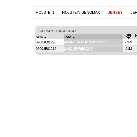
HOLSTEIN
HOLSTEIN GENOMAX
JERSEY
JE
JERSEY - CATÁLOGO
JPI
Sem
Toro
0200JE01296
AVONLEA CHOCOCHIP ET
-74M
-
0200JE01212
UNIQUE WEBCAM
21M