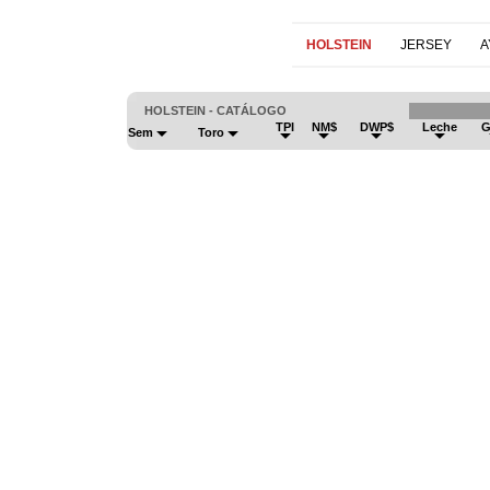
HOLSTEIN
JERSEY
A
HOLSTEIN - CATÁLOGO
TPI
NM$
DWP$
Leche
G
Sem
Toro