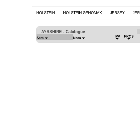
HOLSTEIN
HOLSTEIN GENOMAX
JERSEY
JE
AYRSHIRE - Catalogue
IPV
PRO$
Sem
Nom