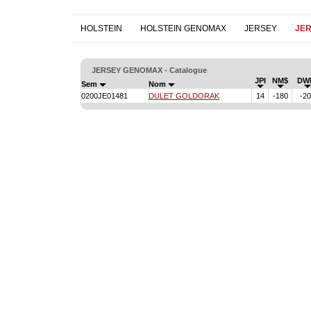
HOLSTEIN
HOLSTEIN GENOMAX
JERSEY
JE
JERSEY GENOMAX - Catalogue
JPI
NM$
DW
Sem
Nom
0200JE01481
DULET GOLDORAK
14
-180
-2