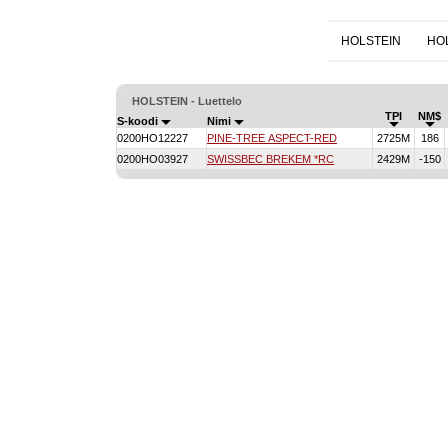
HOLSTEIN
HO
HOLSTEIN - Luettelo
TPI
NM$
S-koodi
Nimi
0200HO12227
PINE-TREE ASPECT-RED
2725M
186
0200HO03927
SWISSBEC BREKEM *RC
2429M
-150