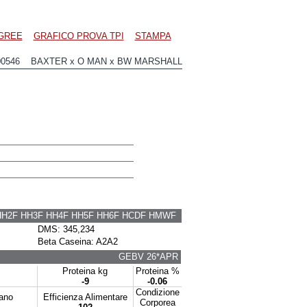
GREE
GRAFICO PROVA TPI
STAMPA
00546 BAXTER x O MAN x BW MARSHALL
HH2F HH3F HH4F HH5F HH6F HCDF HMWF
DMS: 345,234
Beta Caseina: A2A2
GEBV 26*APR
Proteina kg
Proteina %
-9
-0.06
Condizione
tano
Efficienza Alimentare
Corporea