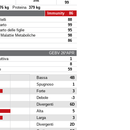
102
99
76 kg
Proteina
379 kg
Immunity 86
elli
88
arto
99
to delle figlie
95
alattie Metaboliche
98
86
GEBV 26*APR
ttiva
1
8
o
59
Bassa
4B
Spugnoso
1
Forte
3
Debole
-3
Divergenti
6D
Alta
5
Larga
3
Divergenti
2D