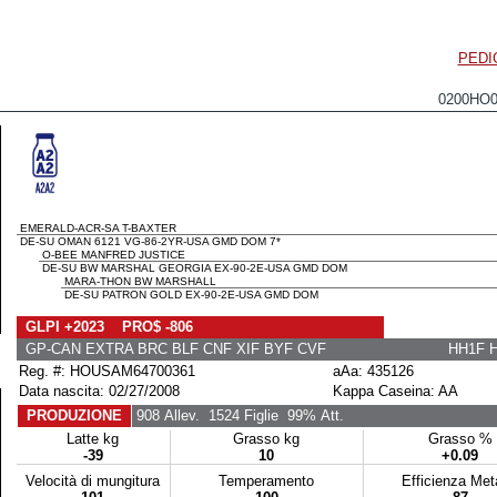
PEDI
0200HO
EMERALD-ACR-SA T-BAXTER
DE-SU OMAN 6121 VG-86-2YR-USA GMD DOM 7*
O-BEE MANFRED JUSTICE
DE-SU BW MARSHAL GEORGIA EX-90-2E-USA GMD DOM
MARA-THON BW MARSHALL
DE-SU PATRON GOLD EX-90-2E-USA GMD DOM
GLPI +2023 PRO$ -806
GP-CAN EXTRA BRC BLF CNF XIF BYF CVF
HH1F 
Reg. #: HOUSAM64700361
aAa: 435126
Data nascita: 02/27/2008
Kappa Caseina: AA
PRODUZIONE
908 Allev.
1524 Figlie
99% Att.
Latte kg
Grasso kg
Grasso %
-39
10
+0.09
Velocità di mungitura
Temperamento
Efficienza Me