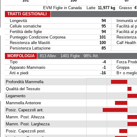
101
100
87
EVM Figlie in Canada Latte
11,977 kg
Grasso
4
TRATTI GESTIONALI
Longevità
94
Immunità vit
Cellule somatiche
95
Facilità al p
Fertilità delle figlie
94
Facilità al par
Punteggio Condizione Corporea
101
Resistenza M
Resistenza alle Mastiti
100
Calf Health
Persistenza Lattazione
85
MORFOLOGIA
813 Allev.
1401 Figlie
98% Att.
Tipo
-4
Forza Produ
Apparato Mammario
-1
Groppa
Arti e piedi
-16
B+ o megli
Profondità Mammella
Qualità del Tessuto
Legamento
Mammella Anteriore
Posiz. Capezzoli ant.
Mamm. Post. Altezza
Mamm. Post. Larghezza
Posiz. Capezzoli post.