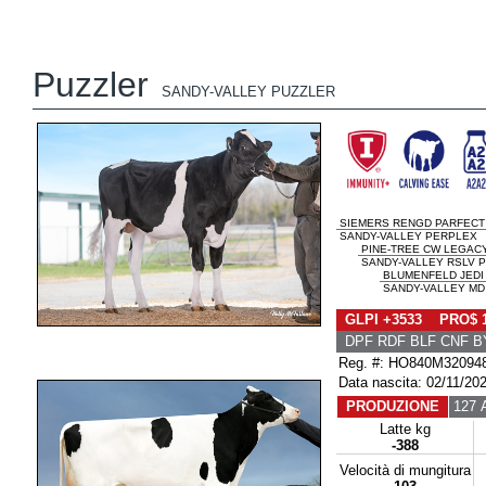
Puzzler
SANDY-VALLEY PUZZLER
SIEMERS RENGD PARFECT
SANDY-VALLEY PERPLEX
PINE-TREE CW LEGAC
SANDY-VALLEY RSLV P
BLUMENFELD JEDI
SANDY-VALLEY MD
GLPI +3533 PRO$ 
DPF RDF BLF CNF B
Reg. #: HO840M32094
Data nascita: 02/11/20
PRODUZIONE
127 A
Latte kg
-388
Velocità di mungitura