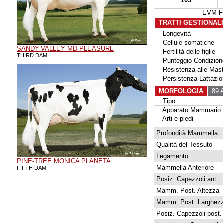
103
EVM Fi
TRATTI GESTIONAL
Longevità
Cellule somatiche
SANDY-VALLEY MD PLEASURE
Fertilità delle figlie
THIRD DAM
Punteggio Condizione
Resistenza alle Masti
Persistenza Lattazio
MORFOLOGIA
89 A
Tipo
Apparato Mammario
Arti e piedi
Profondità Mammella
Qualità del Tessuto
Legamento
PINE-TREE MONICA PLANETA
Mammella Anteriore
FIFTH DAM
Posiz. Capezzoli ant.
Mamm. Post. Altezza
Mamm. Post. Larghez
Posiz. Capezzoli post.