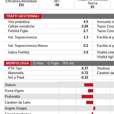
Efficienza Alimentare
RFI
Secca
151
-58
93
TRATTI GESTIONALI
Vita produttiva
4.5
Immunità vit
Cellule somatiche
2.84
Tasso Conce
Fertilità Figlie
2.7
Tasso Conce
Ind. Sopravvivenza
1.3
Facilità al p
Ind. Sopravvivenza Manze
0.2
Facilità al par
Indice Fertilità
3.9
Vitalità vitel
Vitalità figli 
MORFOLOGIA
G Allev.
G Figlie
78% Att.
PTA Tipo
0.37
Struttura
Mammella
0.72
Caratteri da
Arti e Piedi
-0.10
Statura
Forza-Vigore
Profondità
Caratteri da Latte
Angolo Groppa