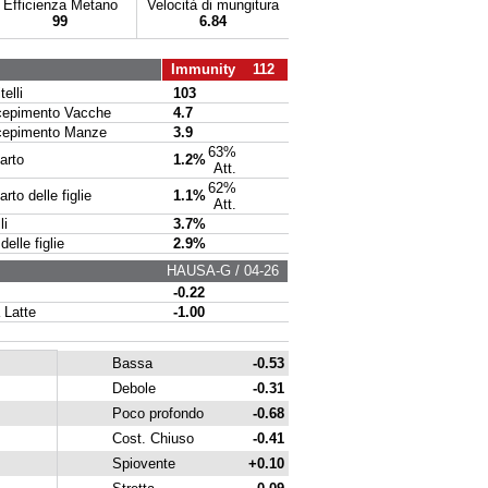
Efficienza Metano
Velocità di mungitura
99
6.84
Immunity 112
elli
103
pimento Vacche
4.7
pimento Manze
3.9
63%
arto
1.2%
Att.
62%
to delle figlie
1.1%
Att.
li
3.7%
delle figlie
2.9%
HAUSA-G / 04-26
-0.22
 Latte
-1.00
Bassa
-0.53
Debole
-0.31
Poco profondo
-0.68
Cost. Chiuso
-0.41
Spiovente
+0.10