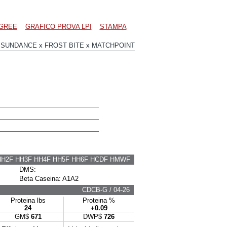
GREE
GRAFICO PROVA LPI
STAMPA
SUNDANCE x FROST BITE x MATCHPOINT
HH2F HH3F HH4F HH5F HH6F HCDF HMWF
DMS:
Beta Caseina: A1A2
CDCB-G / 04-26
Proteina lbs
Proteina %
24
+0.09
GM$
671
DWP$
726