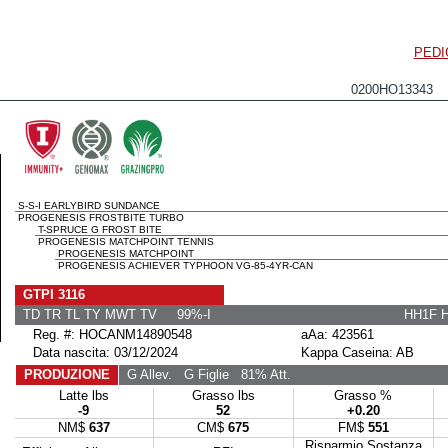
PEDI
0200HO13343 
S-S-I EARLYBIRD SUNDANCE
PROGENESIS FROSTBITE TURBO
T-SPRUCE G FROST BITE
PROGENESIS MATCHPOINT TENNIS
PROGENESIS MATCHPOINT
PROGENESIS ACHIEVER TYPHOON VG-85-4YR-CAN
GTPI 3116
TD TR TL TY MWT TV 99%-I
HH1F 
Reg. #: HOCANM14890548
aAa: 423561
Data nascita: 03/12/2024
Kappa Caseina: AB
PRODUZIONE
G Allev.
G Figlie
81% Att.
Latte lbs
Grasso lbs
Grasso %
-9
52
+0.20
NM$
637
CM$
675
FM$
551
Risparmio Sostanza