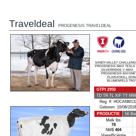
Traveldeal
PROGENESIS TRAVELDEAL
SANDY-VALLEY CHALLENG
PROGENESIS IMAX TESLA
SILVERRIDGE V IMAX
PROGENESIS BAYONET 
PLAIN-KNOLL DON
BLUMENFELD TROY
GTPI 2950
TD TR TL XIF TY M
Reg. #: HOCANM132
Geboren: 10/08/201
PRODUCTIE
56 Bed
Melk lbs
78
NM$
404
Voerefficiëntie