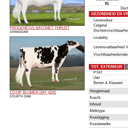
91
Doc
GEZONDHEID EN V
Levensduur
Celgetal
PROGENESIS BAYONET THRUST
Dochtervruchtbaarhe
GRANDDAM
Livability
Levensvatbaarheid Va
Vruchtbaarheidsinde
TOT. EXTERIEUR
4
PTAT
Uier
Benen & Klauwen
Hoogtemaat
CO-OP BLUMEN DAY 4292
FOURTH DAM
Kracht
Inhoud
Melktype
Kruisligging
Kruisbreedte