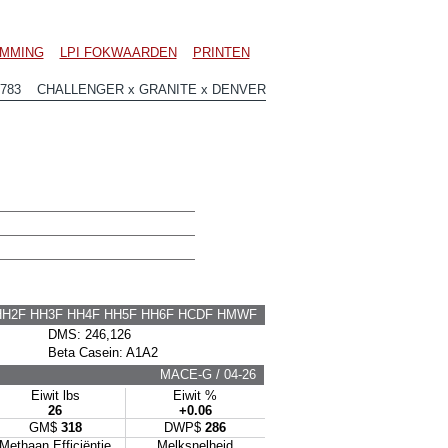
MMING
LPI FOKWAARDEN
PRINTEN
1783 CHALLENGER x GRANITE x DENVER
HH2F HH3F HH4F HH5F HH6F HCDF HMWF
DMS: 246,126
Beta Casein: A1A2
MACE-G / 04-26
Eiwit lbs
Eiwit %
26
+0.06
GM$
318
DWP$
286
Methaan Efficiëntie
Melksnelheid