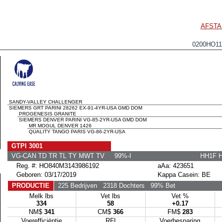
AFSTA
0200HO1
SANDY-VALLEY CHALLENGER
SIEMERS GRT PARINI 28262 EX-91-4YR-USA GMD DOM
PROGENESIS GRANITE
SIEMERS DENVER PARINI VG-85-2YR-USA GMD DOM
MR MOGUL DENVER 1426
QUALITY TANGO PARIS VG-86-2YR-USA
GTPI 3001
VG-CAN TD TR TL TY MWT TV 99%-I
HH1F 
Reg. #: HO840M3143986192
aAa: 423651
Geboren: 03/17/2019
Kappa Casein: BE
PRODUCTIE
225 Bedrijven
2318 Dochters
99% Bet
Melk lbs
Vet lbs
Vet %
334
58
+0.17
NM$
341
CM$
366
FM$
283
Voerefficiëntie
RFI
Voerbesparing