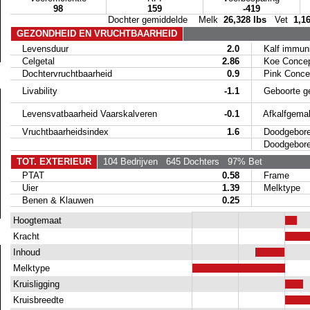
98
159
-419
Dochter gemiddelde Melk
26,328 lbs
Vet
1,1
GEZONDHEID EN VRUCHTBAARHEID
Levensduur
2.0
Kalf immunit
Celgetal
2.86
Koe Concep
Dochtervruchtbaarheid
0.9
Pink Concep
Livability
-1.1
Geboorte g
Levensvatbaarheid Vaarskalveren
-0.1
Afkalfgemak
Vruchtbaarheidsindex
1.6
Doodgeboren
Doodgeboren 
TOT. EXTERIEUR
104 Bedrijven
645 Dochters
97% Bet
PTAT
0.58
Frame
Uier
1.39
Melktype
Benen & Klauwen
0.25
Hoogtemaat
Kracht
Inhoud
Melktype
Kruisligging
Kruisbreedte