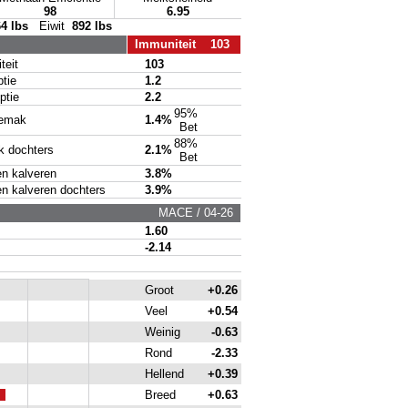
98
6.95
64 lbs
Eiwit
892 lbs
Immuniteit 103
eit
103
tie
1.2
tie
2.2
95%
emak
1.4%
Bet
88%
 dochters
2.1%
Bet
 kalveren
3.8%
kalveren dochters
3.9%
MACE / 04-26
1.60
-2.14
Groot
+0.26
Veel
+0.54
Weinig
-0.63
Rond
-2.33
Hellend
+0.39
Breed
+0.63