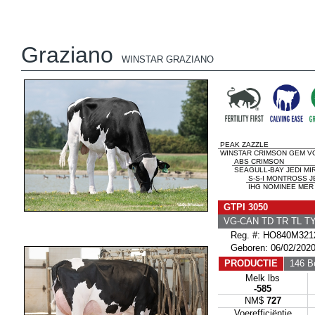
Graziano
WINSTAR GRAZIANO
PEAK ZAZZLE
WINSTAR CRIMSON GEM VG
ABS CRIMSON
SEAGULL-BAY JEDI MI
S-S-I MONTROSS J
IHG NOMINEE MER 
GTPI 3050
VG-CAN TD TR TL T
Reg. #: HO840M321
Geboren: 06/02/202
PRODUCTIE
146 Be
Melk lbs
-585
NM$
727
Voerefficiëntie