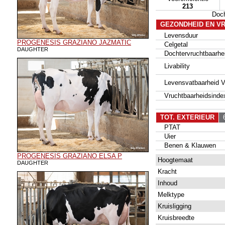
213
Doc
GEZONDHEID EN V
Levensduur
PROGENESIS GRAZIANO JAZMATIC
Celgetal
DAUGHTER
Dochtervruchtbaarhe
Livability
Levensvatbaarheid Va
Vruchtbaarheidsinde
TOT. EXTERIEUR
6
PTAT
Uier
Benen & Klauwen
PROGENESIS GRAZIANO ELSA P
Hoogtemaat
DAUGHTER
Kracht
Inhoud
Melktype
Kruisligging
Kruisbreedte