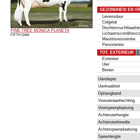
GEZONDHEID EN V
Levensduur
Celgetal
Dochtervruchtbaarhe
PINE-TREE MONICA PLANETA
Lichaamsconditiesco
FIFTH DAM
Mastitisresistentie
Persistentie
TOT. EXTERIEUR
G
Exterieur
Uier
Benen
Uierdiepte
Uierkwaliteit
Ophangband
Vooruieraanhechting
Voorspeenplaatsing
Achteruierhoogte
Achteruierbreedte
Achterspeenplaatsing
Speenlengte