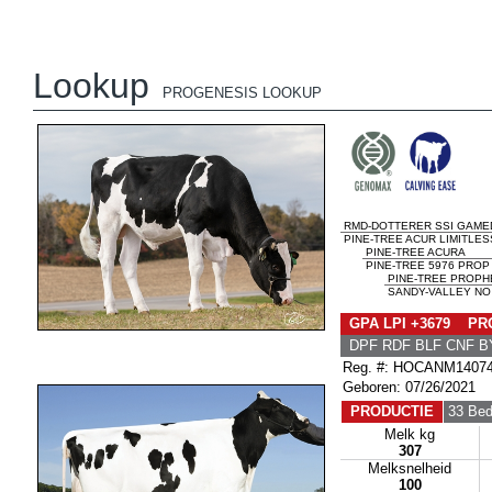
Lookup
PROGENESIS LOOKUP
RMD-DOTTERER SSI GAME
PINE-TREE ACUR LIMITLES
PINE-TREE ACURA
PINE-TREE 5976 PROP
PINE-TREE PROPH
SANDY-VALLEY NO 
GPA LPI +3679 PRO
DPF RDF BLF CNF B
Reg. #: HOCANM1407
Geboren: 07/26/2021
PRODUCTIE
33 Bed
Melk kg
307
Melksnelheid
100