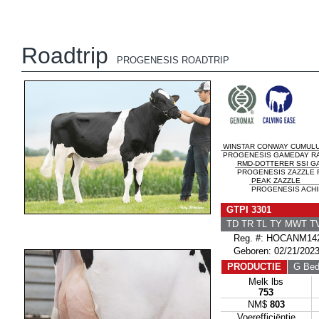
Roadtrip
PROGENESIS ROADTRIP
WINSTAR CONWAY CUMUL
PROGENESIS GAMEDAY RAV
RMD-DOTTERER SSI G
PROGENESIS ZAZZLE R
PEAK ZAZZLE
PROGENESIS ACHIE
GTPI 3301
TD TR TL TY MWT 
Reg. #: HOCANM142
Geboren: 02/21/202
PRODUCTIE
G Bedr
Melk lbs
753
NM$
803
Voerefficiëntie