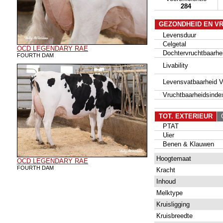
284
GEZONDHEID EN V
Levensduur
Celgetal
OCD LEGENDARY RAE
Dochtervruchtbaarhe
FOURTH DAM
Livability
Levensvatbaarheid Va
Vruchtbaarheidsinde
TOT. EXTERIEUR
G
PTAT
Uier
Benen & Klauwen
Hoogtemaat
OCD LEGENDARY RAE
FOURTH DAM
Kracht
Inhoud
Melktype
Kruisligging
Kruisbreedte