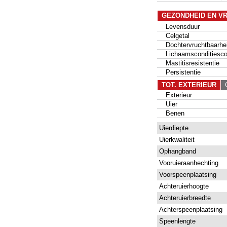
GEZONDHEID EN V
Levensduur
Celgetal
Dochtervruchtbaarhe
Lichaamsconditiesco
Mastitisresistentie
Persistentie
TOT. EXTERIEUR
G
Exterieur
Uier
Benen
Uierdiepte
Uierkwaliteit
Ophangband
Vooruieraanhechting
Voorspeenplaatsing
Achteruierhoogte
Achteruierbreedte
Achterspeenplaatsing
Speenlengte