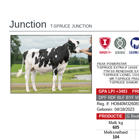
Junction
T-SPRUCE JUNCTION
PEAK POWERSTAR
T-SPRUCE EXTRA-P 16449
TTM SS RENEGADE EX
T-SPRUCE LIONEL 131
MR T-SPRUCE FRAZ
T-SPRUCE SAMURI 
GPA LPI +3493 PRO
DPF RDF BLF BYF 
Reg. #: HO840M32608
Geboren: 04/18/2023
PRODUCTIE
G Bedr
Melk kg
605
Melksnelheid
104