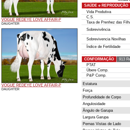
SAÚDE e REPRODUÇÃO
Vida Produtiva
C.S.
VOGUE REDEYE LOVE AFFAIR-P
Taxa de Prenhez das Filh
DAUGHTER
Sobrevivência
Sobrevivencia Novilhas
Índice de Fertilidade
CONFORMAÇÃO
913 Re
PTAT
Úbere Comp.
P&P Comp.
Estatura
VOGUE REDEYE LOVE AFFAIR-P
DAUGHTER
Força
Profundidade de Corpo
Angulosidade
Ângulo de Garupa
Largura Garupa
Pernas Vistas de Lado