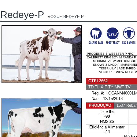
Redeye-P
VOGUE REDEYE P
PROGENESIS WEBSTER-P *RC
CALBRETT KINGBOY MIRANDA P E
MORNINGVIEW MCC KINGBO
SNOWBIZ LADD P MARSHMEL
TIGER-LILY LADD P-RED
VENTURE SNOW MUSE P 
GTPI 2662
TD TL XIF TY MWT TV 
Reg. #: HOCANM400011
Nasc: 12/15/2018
PRODUÇÃO
1507 Reban
Leite lbs
-90
NM$
25
Eficiência Alimentar
-44
Média 