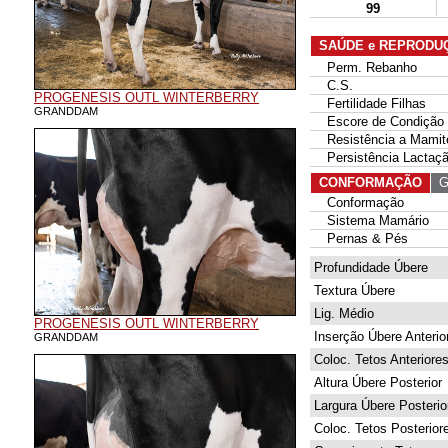
99
SAÚDE e REPRODU
Perm. Rebanho
C.S.
PROGENESIS OUTL WINTERBERRY
Fertilidade Filhas
GRANDDAM
Escore de Condição 
Resistência a Mamit
Persistência Lactaç
CONFORMAÇÃO
G 
Conformação
Sistema Mamário
Pernas & Pés
Profundidade Úbere
Textura Úbere
Lig. Médio
PROGENESIS OUTL WINTERBERRY
Inserção Úbere Anterio
GRANDDAM
Coloc. Tetos Anteriore
Altura Úbere Posterior
Largura Úbere Posterio
Coloc. Tetos Posterior