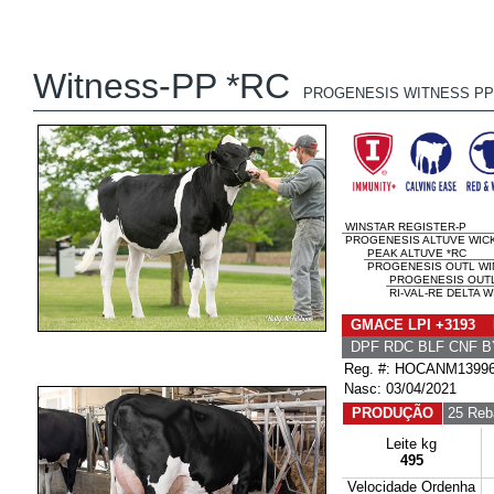
Witness-PP *RC
PROGENESIS WITNESS PP
WINSTAR REGISTER-P
PROGENESIS ALTUVE WICKE
PEAK ALTUVE *RC
PROGENESIS OUTL WIN
PROGENESIS OUT
RI-VAL-RE DELTA W
GMACE LPI +3193 
DPF RDC BLF CNF B
Reg. #: HOCANM1399
Nasc: 03/04/2021
PRODUÇÃO
25 Reb
Leite kg
495
Velocidade Ordenha