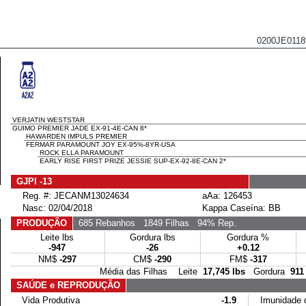
0200JE011
VERJATIN WESTSTAR
GUIMO PREMIER JADE EX-91-4E-CAN 8*
HAWARDEN IMPULS PREMIER
FERMAR PARAMOUNT JOY EX-95%-8YR-USA
ROCK ELLA PARAMOUNT
EARLY RISE FIRST PRIZE JESSIE SUP-EX-92-8E-CAN 2*
GJPI -13
Reg. #: JECANM13024634
aAa: 126453
Nasc: 02/04/2018
Kappa Caseína: BB
PRODUÇÃO
685 Rebanhos
1849 Filhas
94% Rep.
Leite lbs
Gordura lbs
Gordura %
-947
-26
+0.12
NM$
-297
CM$
-290
FM$
-317
Média das Filhas Leite
17,745 lbs
Gordura
911
SAÚDE e REPRODUÇÃO
Vida Produtiva
-1.9
Imunidade da