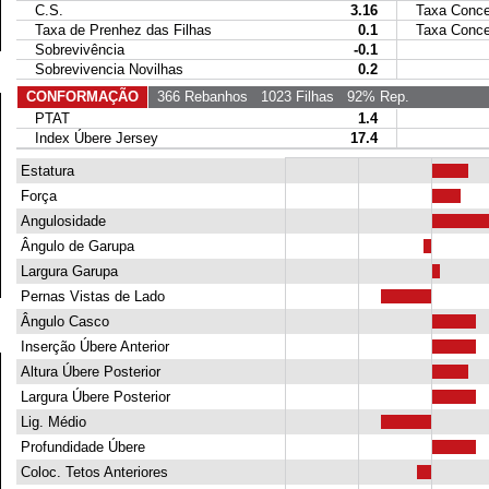
C.S.
3.16
Taxa Conce
Taxa de Prenhez das Filhas
0.1
Taxa Concep
Sobrevivência
-0.1
Sobrevivencia Novilhas
0.2
CONFORMAÇÃO
366 Rebanhos
1023 Filhas
92% Rep.
PTAT
1.4
Index Úbere Jersey
17.4
Estatura
Força
Angulosidade
Ângulo de Garupa
Largura Garupa
Pernas Vistas de Lado
Ângulo Casco
Inserção Úbere Anterior
Altura Úbere Posterior
Largura Úbere Posterior
Lig. Médio
Profundidade Úbere
Coloc. Tetos Anteriores