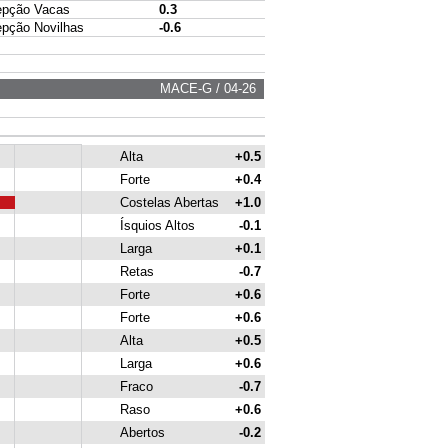
pção Vacas
0.3
ção Novilhas
-0.6
MACE-G / 04-26
Alta
+0.5
Forte
+0.4
Costelas Abertas
+1.0
Ísquios Altos
-0.1
Larga
+0.1
Retas
-0.7
Forte
+0.6
Forte
+0.6
Alta
+0.5
Larga
+0.6
Fraco
-0.7
Raso
+0.6
Abertos
-0.2