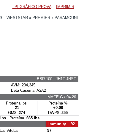
LPI GRÁFICO PROVA
IMPRIMIR
89 WESTSTAR x PREMIER x PARAMOUNT
BBR 100 JH1F JNSF
AVM: 234,345
Beta Caseína: A2A2
MACE-G / 04-26
Proteína lbs
Proteína %
-21
+0.08
GM$
-274
DWP$
-255
 lbs
Proteína
665 lbs
Immunity 92
s Vitelas
97