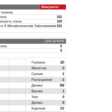
Иммунитет
теленка
тела
101
гкость отела
105
ь К Метаболическим Заболеваниям
101
GPA 26*APR
сила
0
0
Глубокое
2D
Мясистая
-3
Силная
2
Распущенное
-1
Далеко
3W
Высоко
1
Узко
0
Далеко
0
Короткие
2S