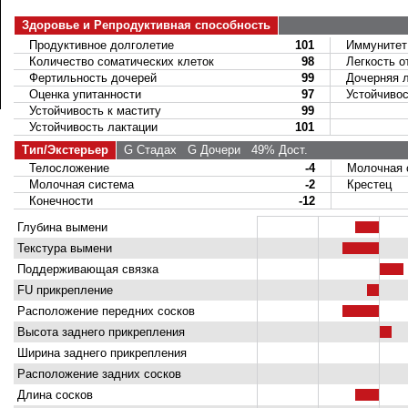
Здоровье и Репродуктивная способность
Продуктивное долголетие
101
Иммунитет 
Количество соматических клеток
98
Легкость о
Фертильность дочерей
99
Дочерняя ле
Оценка упитанности
97
Устойчивост
Устойчивость к маститу
99
Устойчивость лактации
101
Тип/Экстерьер
G Стадах
G Дочери
49% Дост.
Телосложение
-4
Молочная 
Молочная система
-2
Крестец
Конечности
-12
Глубина вымени
Текстура вымени
Поддерживающая связка
FU прикрепление
Расположение передних сосков
Высота заднего прикрепления
Ширина заднего прикрепления
Расположение задних сосков
Длина сосков