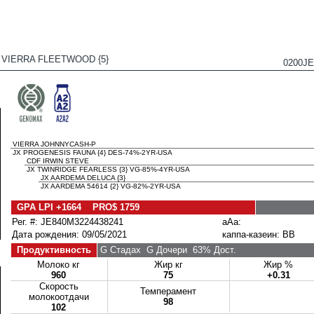
 VIERRA FLEETWOOD {5}
0200J
VIERRA JOHNNYCASH-P
JX PROGENESIS FAUNA {4} DES-74%-2YR-USA
CDF IRWIN STEVE
JX TWINRIDGE FEARLESS {3} VG-85%-4YR-USA
JX AARDEMA DELUCA {3}
JX AARDEMA 54614 {2} VG-82%-2YR-USA
GPA LPI +1664 PRO$ 1759
Рег. #: JE840M3224438241
aAa:
Дата рождения: 09/05/2021
каппа-казеин: BB
Продуктивность
G Стадах
G Дочери
63% Дост.
Молоко кг
Жир кг
Жир %
960
75
+0.31
Скорость
Темперамент
молокоотдачи
98
102