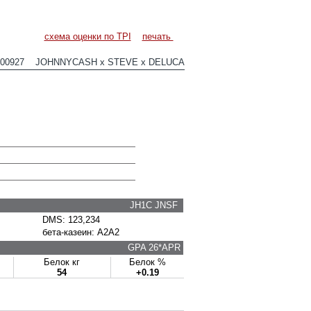
схема оценки по TPI
печать
E00927 JOHNNYCASH x STEVE x DELUCA
JH1C JNSF
DMS: 123,234
бета-казеин: A2A2
GPA 26*APR
Белок кг
Белок %
54
+0.19