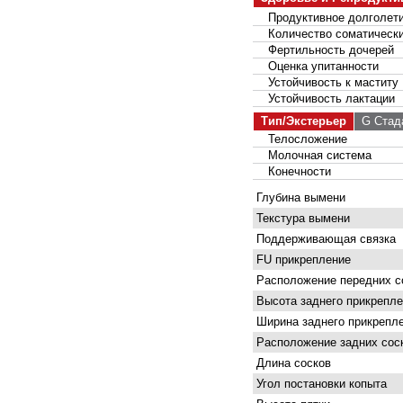
Продуктивное долголет
Количество соматически
Фертильность дочерей
Оценка упитанности
Устойчивость к маститу
Устойчивость лактации
Тип/Экстерьер
G Стад
Телосложение
Молочная система
Конечности
Глубина вымени
Текстура вымени
Поддерживающая связка
FU прикрепление
Расположение передних с
Высота заднего прикрепле
Ширина заднего прикрепл
Расположение задних сос
Длина сосков
Угол постановки копыта