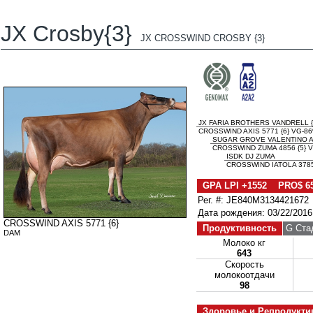
JX Crosby{3}
JX CROSSWIND CROSBY {3}
JX FARIA BROTHERS VANDRELL {
CROSSWIND AXIS 5771 {6} VG-8
SUGAR GROVE VALENTINO A
CROSSWIND ZUMA 4856 {5} 
ISDK DJ ZUMA
CROSSWIND IATOLA 3785
GPA LPI +1552 PRO$ 6
Рег. #: JE840M3134421672
Дата рождения: 03/22/2016
CROSSWIND AXIS 5771 {6}
Продуктивность
G Ста
DAM
Молоко кг
643
Скорость
молокоотдачи
98
Здоровье и Репродукти