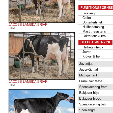
FUNKTIONSEGENS
Livslängd
Celltal
Dotterfertilitet
JACOBS LAMBDA BRIAR
Hullbedömning
DAM
Mastit resistens
Laktationskurva
HELHETSINTRYCK
Helhetsintryck
Juver
Klövar & ben
Juverdjup
Juvervävnad
Mittligament
Framjuver fäste
JACOBS LAMBDA BRIAR
DAM
Spenplacering fram
Bakjuver höjd
Bakjuver bredd
Spenplacering bak
Spenlängd