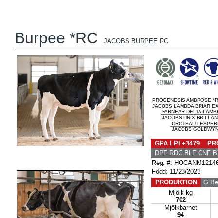
Burpee *RC
JACOBS BURPEE RC
PROGENESIS AMBROSE *
JACOBS LAMBDA BRIAR EX-
FARNEAR DELTA-LAMB
JACOBS UNIX BRILLANT
CROTEAU LESPER
JACOBS GOLDWYN B
GPA LPI +3479 PRO
DPF RDC BLF CNF B
Reg. #: HOCANM1214
Född: 11/23/2023
PRODUKTION
G Be
Mjölk kg
702
Mjölkbarhet
94