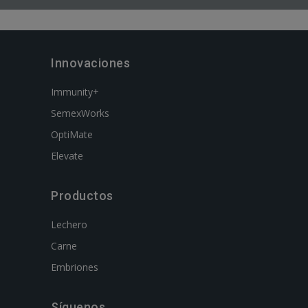
Innovaciones
Immunity+
SemexWorks
OptiMate
Elevate
Productos
Lechero
Carne
Embriones
Síguenos