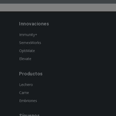
Innovaciones
Immunity+
SemexWorks
OptiMate
Elevate
Productos
Lechero
Carne
Embriones
Síguenos