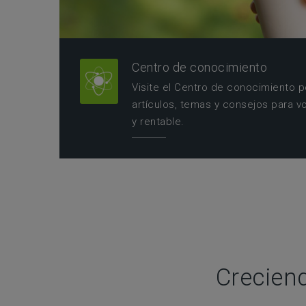
Centro de conocimiento
Visite el Centro de conocimiento 
artículos, temas y consejos para v
y rentable.
Crecien