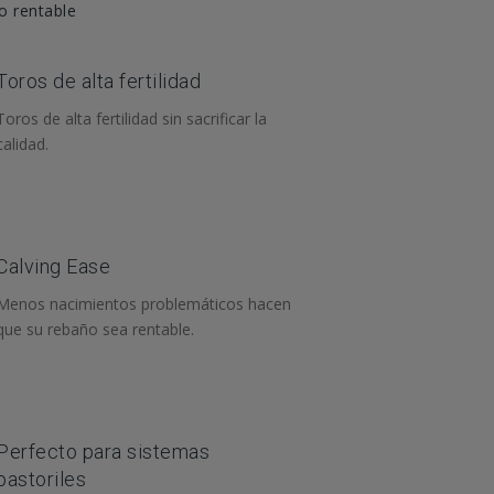
ño rentable
Toros de alta fertilidad
Toros de alta fertilidad sin sacrificar la
calidad.
Calving Ease
Menos nacimientos problemáticos hacen
que su rebaño sea rentable.
Perfecto para sistemas
pastoriles