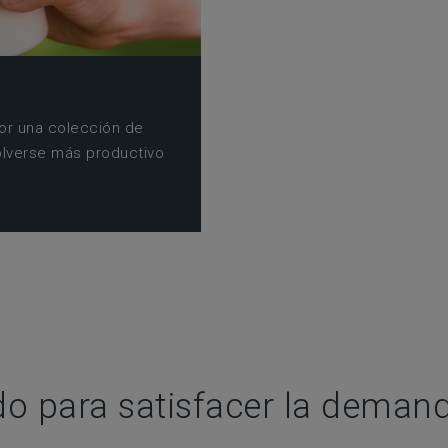
por una colección de
olverse más productivo
do para satisfacer la demand