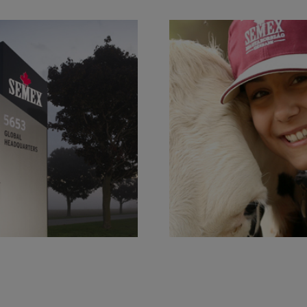
d de Distribución Global
PIEDRA
Las personas son
en más de
de nuestro éxito
ANGUL
110 países
APRENDA MÁS
APRENDA MÁS